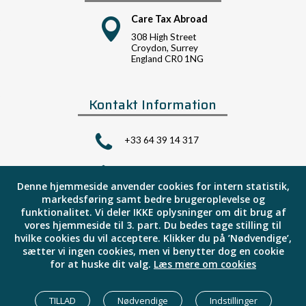
Care Tax Abroad
308 High Street
Croydon, Surrey
England CR0 1NG
Kontakt Information
+33 64 39 14 317
mn@skatiudlandet.dk
Denne hjemmeside anvender cookies for intern statistik,
markedsføring samt bedre brugeroplevelse og
funktionalitet.
Vi deler IKKE oplysninger om dit brug af
vores hjemmeside til 3. part.
Du bedes tage stilling til
hvilke cookies du vil acceptere.
Klikker du på ’Nødvendige’,
sætter vi ingen cookies, men vi benytter dog en cookie
Copyright ©2026
careudland.dk
for at huske dit valg.
Læs mere om cookies
All rights reserved.
TILLAD
Nødvendige
Indstillinger