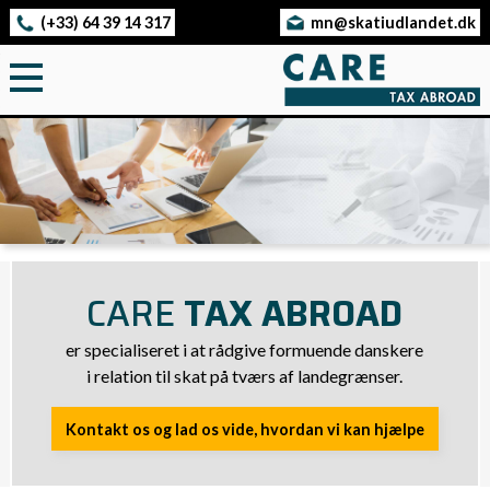
(+33) 64 39 14 317
mn@skatiudlandet.dk
CARE
TAX ABROAD
er specialiseret i at rådgive formuende danskere
i relation til skat på tværs af landegrænser.
Kontakt os og lad os vide, hvordan vi kan hjælpe