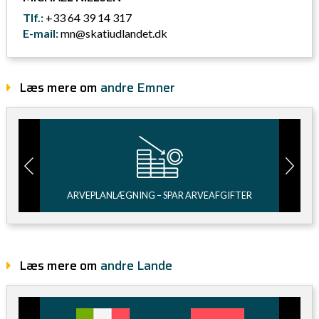
Tlf.:
+33 64 39 14 317
E-mail:
mn@skatiudlandet.dk
Læs mere om
andre Emner
MERE
ARVEPLANLÆGNING – SPAR ARVEAFGIFTER
FÅ ET
Læs mere om
andre Lande