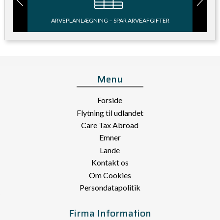
ERE
ARVEPLANLÆGNING – SPAR ARVEAFGIFTER
FÅ E
Menu
Forside
Flytning til udlandet
Care Tax Abroad
Emner
Lande
Kontakt os
Om Cookies
Persondatapolitik
Firma Information